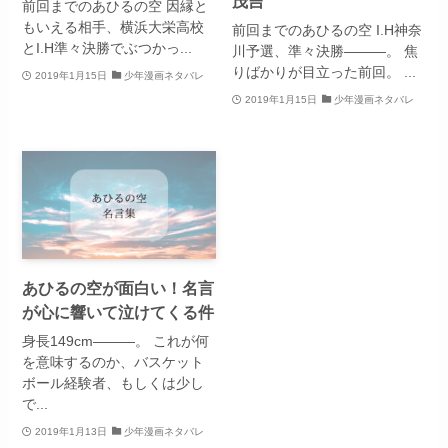
茂吉
前回までのあひるの空 因縁と
もいえる相手、横浜大栄高校
前回までのあひるの空 I.H神奈
とI.H準々決勝でぶつかっ...
川予選、準々決勝―――。 焦
りばかりが目立った前回。 ...
2019年1月15日
少年漫画ネタバレ
2019年1月15日
少年漫画ネタバレ
あひるの空が面白い！名言
が心に響いて泣けてくる件
身長149cm―――。 これが何
を意味するのか、バスケット
ボール経験者、もしくは少し
で...
2019年1月13日
少年漫画ネタバレ