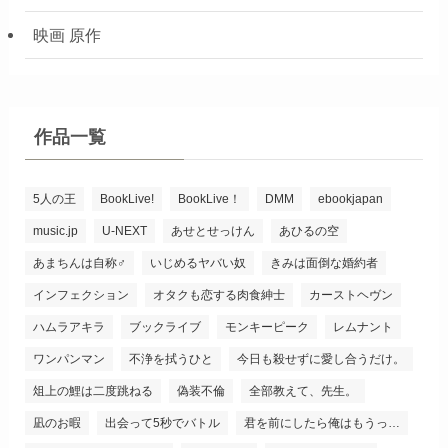
映画 原作
作品一覧
5人の王
BookLive!
BookLive！
DMM
ebookjapan
music.jp
U-NEXT
あせとせっけん
あひるの空
あまちんは自称♂
いじめるヤバい奴
きみは面倒な婚約者
インフェクション
オタクも恋する肉食紳士
カーストヘヴン
ハムラアキラ
ブックライブ
モンキーピーク
レムナント
ワンパンマン
不浄を拭うひと
今日も殺せずに愛し合うだけ。
俎上の鯉は二度跳ねる
偽装不倫
全部教えて、先生。
凪のお暇
出会って5秒でバトル
君を前にしたら俺はもうっ…