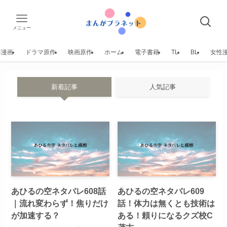
メニュー
年漫画
ドラマ原作
映画原作
ホーム
電子書籍
TL
BL
女性
新着記事
人気記事
あひるの空ネタバレ608話
あひるの空ネタバレ609
｜流れ変わらず！焦りだけ
話！体力は無くとも技術は
が加速する？
ある！頼りになるクズ校C