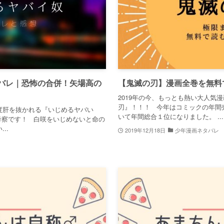
バレ｜恐怖の合併！矢場高の
【鬼滅の刃】漫画全巻を無料
2019年の今、もっとも熱い大人気
刃』！！！ 今年はコミックの年間
度肝を抜かれる『いじめるヤバい
いて年間総合１位になりました。 ...
考察です！ 白咲をいじめないと命の
..
2019年12月18日
少年漫画ネタバレ