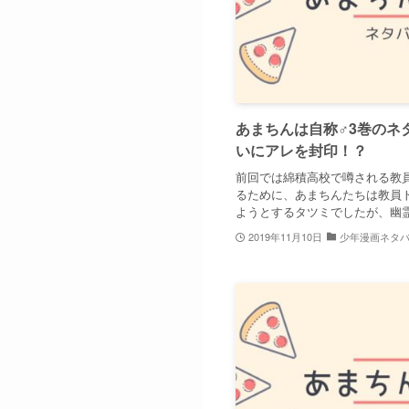
あまちんは自称♂3巻のネ
いにアレを封印！？
前回では綿積高校で噂される教
るために、あまちんたちは教員
ようとするタツミでしたが、幽霊の
2019年11月10日
少年漫画ネタ