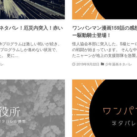
巻ネタバレ！厄災内突入！赤い
ワンパンマン漫画159話の感
ー駆動騎士登場！
thプログラムは激しい戦いが続き、
怪人協会本部に突入した、S級ヒー
終プログラムしか進めない状況で、
の戦闘が始まっています。 そんな
 更に...
たニャーンが地上の支援部隊を急襲。 
バレ
2019年9月22日
少年漫画ネタバレ