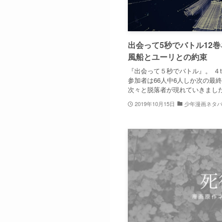
出会って5秒でバトル12
風船とユーリとの約束
『出会って５秒でバトル』。 ４
参加者は66人中6人しか次の最
次々と脱落者が現れていきました。
2019年10月15日
少年漫画ネタ