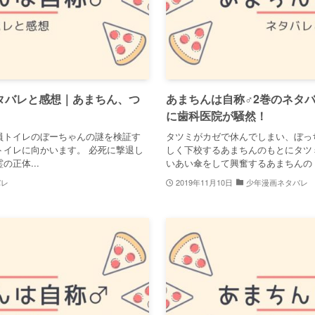
タバレと感想｜あまちん、つ
あまちんは自称♂2巻のネタ
に歯科医院が騒然！
員トイレのぼーちゃんの謎を検証す
タツミがカゼで休んでしまい、ぼっ
トイレに向かいます。 必死に撃退し
しく下校するあまちんのもとにタツ
正体...
いあい傘をして興奮するあまちんの 「
バレ
2019年11月10日
少年漫画ネタバレ