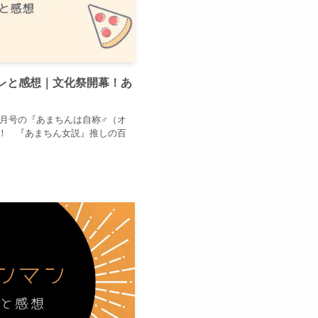
バレと感想｜文化祭開幕！あ
11月号の『あまちんは自称♂（オ
す！ 『あまちん女説』推しの百