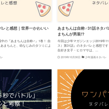
バレと感想｜世界一かわいい
あまちんは自称♂31話ネタ
まちんが男装!?
中の『あまちんは自称♂』1巻！ 自
今回は少年マガジンエッジ2019年
）あまちんと、幼なじみのタツミによ
ス）第31話』のネタバレと感想で
合好き女子・ヒロマサは、...
バレ
2019年10月30日
少年漫画ネタバレ