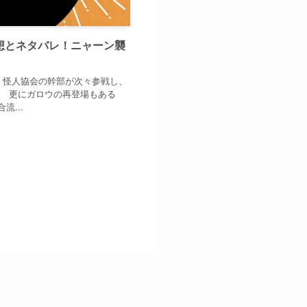
感想とネタバレ！ニャーン襲
 怪人協会の幹部が次々参戦し、
。 更にガロウの再登場もある
...