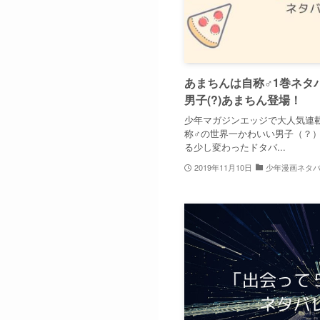
あまちんは自称♂1巻ネタ
男子(?)あまちん登場！
少年マガジンエッジで大人気連載
称♂の世界一かわいい男子（？
る少し変わったドタバ...
2019年11月10日
少年漫画ネタ