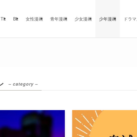
TL
BL
女性漫画
青年漫画
少女漫画
少年漫画
ドラマ
レ
– category –