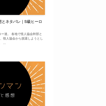
想とネタバレ｜S級ヒーロ
ロー達。 各地で怪人協会幹部と
中、怪人協会から脱退しようとし
...