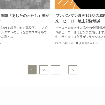
と感想「あしたのわたし」胸が
ワンパンマン漫画158話の
話
来！ヒーロー地上部隊壊滅
に訪れる場所である死役所。 主人公
ヒーロー協会と怪人協会の全面対決!
ールスマンのような営業スマイルで
Ｓ級ヒーロー達はピンチに陥ります
課へ...
中、サイタマは何故がフラッシュと合流
レ
2019年9月7日
少年漫画ネタバレ
1
2
3
...
5