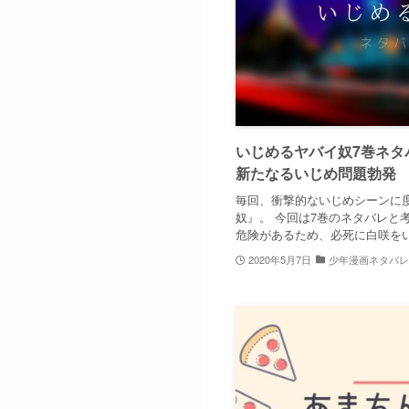
いじめるヤバイ奴7巻ネタ
新たなるいじめ問題勃発
毎回、衝撃的ないじめシーンに
奴』。 今回は7巻のネタバレと
危険があるため、必死に白咲をい.
2020年5月7日
少年漫画ネタバレ