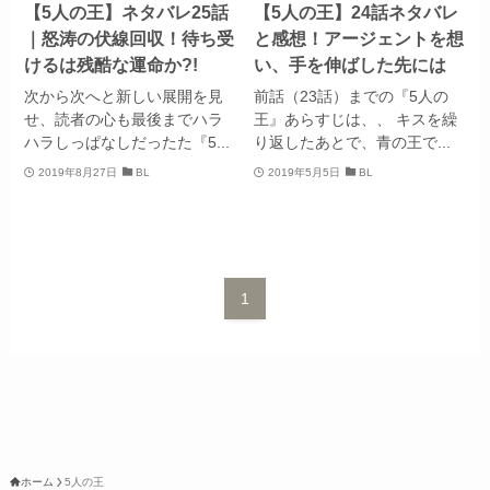
【5人の王】ネタバレ25話
【5人の王】24話ネタバレ
｜怒涛の伏線回収！待ち受
と感想！アージェントを想
けるは残酷な運命か?!
い、手を伸ばした先には
次から次へと新しい展開を見
前話（23話）までの『5人の
せ、読者の心も最後までハラ
王』あらすじは、、 キスを繰
ハラしっぱなしだったた『5...
り返したあとで、青の王で...
2019年8月27日
BL
2019年5月5日
BL
1
ホーム
5人の王