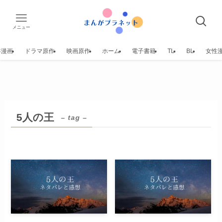
メニュー
年漫画
ドラマ原作
映画原作
ホーム
電子書籍
TL
BL
女性
5人の王
– tag –