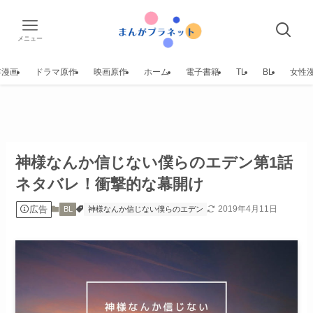
メニュー
年漫画
ドラマ原作
映画原作
ホーム
電子書籍
TL
BL
女性
神様なんか信じない僕らのエデン第1話
ネタバレ！衝撃的な幕開け
広告
2019年4月11日
BL
神様なんか信じない僕らのエデン