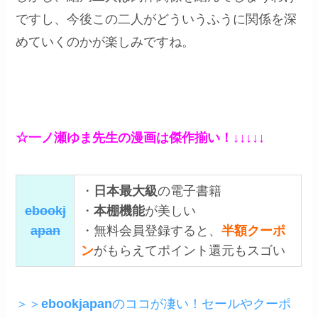
ですし、今後この二人がどういうふうに関係を深
めていくのかが楽しみですね。
☆一ノ瀬ゆま先生の漫画は傑作揃い！↓↓↓↓↓
・
日本最大級
の電子書籍
ebookj
・
本棚機能
が美しい
apan
・無料会員登録すると、
半額クーポ
ン
がもらえてポイント還元もスゴい
＞＞
ebookjapan
のココが凄い！セールやクーポ