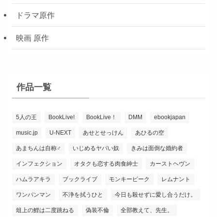
少女漫画ネタバレ
少年漫画ネタバレ
ドラマ原作
映画 原作
作品一覧
5人の王
BookLive!
BookLive！
DMM
ebookjapan
music.jp
U-NEXT
あせとせっけん
あひるの空
あまちんは自称♂
いじめるヤバい奴
きみは面倒な婚約者
インフェクション
オタクも恋する肉食紳士
カーストヘヴン
ハムラアキラ
ブックライブ
モンキーピーク
レムナント