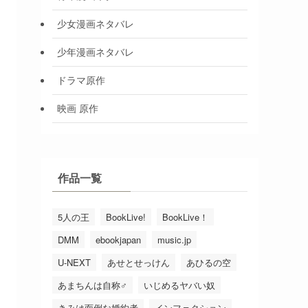
少女漫画ネタバレ
少年漫画ネタバレ
ドラマ原作
映画 原作
作品一覧
5人の王
BookLive!
BookLive！
DMM
ebookjapan
music.jp
U-NEXT
あせとせっけん
あひるの空
あまちんは自称♂
いじめるヤバい奴
きみは面倒な婚約者
インフェクション