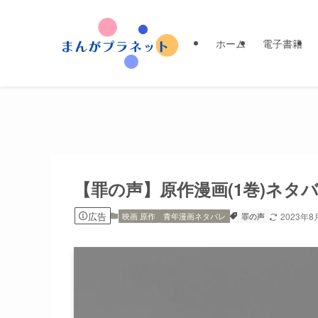
ホーム
電子書籍
【罪の声】原作漫画(1巻)ネ
広告
映画 原作
青年漫画ネタバレ
罪の声
2023年8