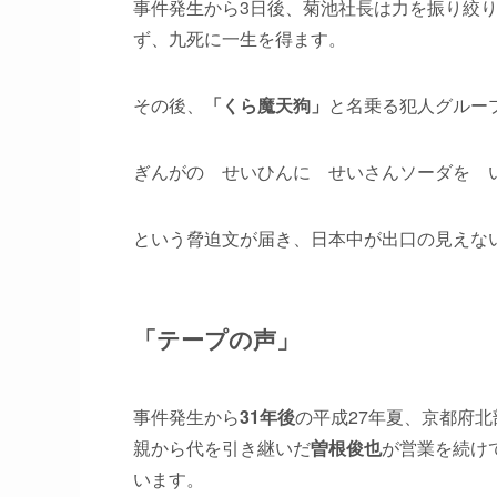
事件発生から3日後、菊池社長は力を振り絞
ず、九死に一生を得ます。
その後、
「くら魔天狗」
と名乗る犯人グルー
ぎんがの せいひんに せいさんソーダを 
という脅迫文が届き、日本中が出口の見えな
「テープの声」
事件発生から
31年後
の平成27年夏、京都府
親から代を引き継いだ
曽根俊也
が営業を続け
います。