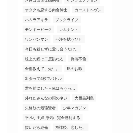
オタクも恋する肉食紳士
カーストヘヴン
ハムラアキラ
ブックライブ
モンキーピーク
レムナント
ワンパンマン
不浄を拭うひと
今日も殺せずに愛し合うだけ。
俎上の鯉は二度跳ねる
偽装不倫
全部教えて、先生。
凪のお暇
出会って5秒でバトル
君を前にしたら俺はもうっ…
外れたみんなの頭のネジ
大巨蟲列島
失格紋の最強賢者
少年マガジン
平凡な主婦 浮気に完全勝利する
抜いだら絶倫
放課後、恋した。