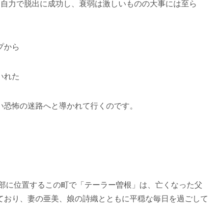
り自力で脱出に成功し、衰弱は激しいものの大事には至ら
プから
いれた
い恐怖の迷路へと導かれて行くのです。
北部に位置するこの町で「テーラー曽根」は、亡くなった父
ており、妻の亜美、娘の詩織とともに平穏な毎日を過ごして