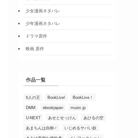
少女漫画ネタバレ
少年漫画ネタバレ
ドラマ原作
映画 原作
作品一覧
5人の王
BookLive!
BookLive！
DMM
ebookjapan
music.jp
U-NEXT
あせとせっけん
あひるの空
あまちんは自称♂
いじめるヤバい奴
きみは面倒な婚約者
インフェクション