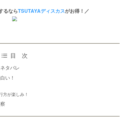
するなら
TSUTAYAディスカス
がお得！／
目 次
とネタバレ
面白い！
行方が楽しみ！
考察