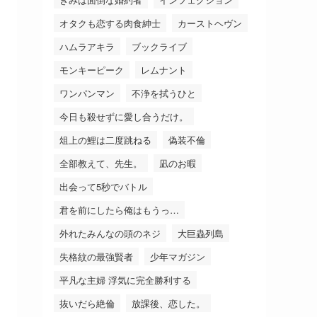
オタクも恋する肉食紳士
カーストヘヴン
ハムラアキラ
ブックライブ
モンキーピーク
レムナント
ワンパンマン
不浄を拭うひと
今日も殺せずに愛し合うだけ。
俎上の鯉は二度跳ねる
偽装不倫
全部教えて、先生。
凪のお暇
出会って5秒でバトル
君を前にしたら俺はもうっ…
外れたみんなの頭のネジ
大巨蟲列島
失格紋の最強賢者
少年マガジン
平凡な主婦 浮気に完全勝利する
抜いだら絶倫
放課後、恋した。