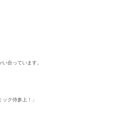
。
かい合っています。
ミック侍参上！」