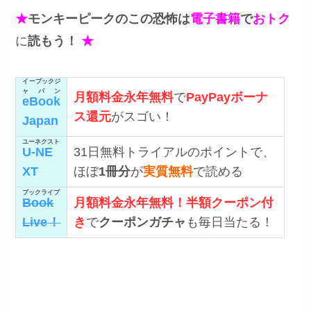
★
モンキーピークのこの恐怖は
電子書籍
で
おトク
に
読もう！
★
イーブックジ
ャパン
月額料金永年無料
で
PayPayボーナ
eBook
ス還元
がスゴい！
Japan
ユーネクスト
U-NE
31日無料トライアルのポイントで、
XT
ほぼ
1冊分
が
実質無料
で読める
ブックライブ
Book
月額料金永年無料！半額クーポン付
Live！
き
で
クーポンガチャ
も毎日当たる！