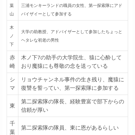
葉
三浦モンキーランドの職員の女性、第一探索隊にアド
山
バイザイーとして参加する
木
大学の助教授、アドバイザーとして参加したちょっと
ノ
ヘタレな初老の男性
下
赤
木ノ下7の助手の大学院生、猿に心酔して
崎
おり魔猿にも尊敬の念を送っている
シ
リョウチャンネル事件の生き残り、魔猿に
マ
復讐を誓ってい、第一探索隊に参加する
第二探索隊の隊長、経験豊富で部下からの
東
信頼が厚い
千
第二探索隊の隊員、東に恩があるらしい
葉