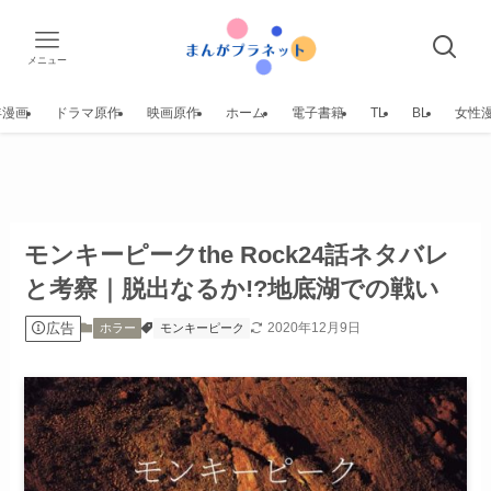
メニュー
年漫画
ドラマ原作
映画原作
ホーム
電子書籍
TL
BL
女性
モンキーピークthe Rock24話ネタバレ
と考察｜脱出なるか!?地底湖での戦い
広告
2020年12月9日
ホラー
モンキーピーク