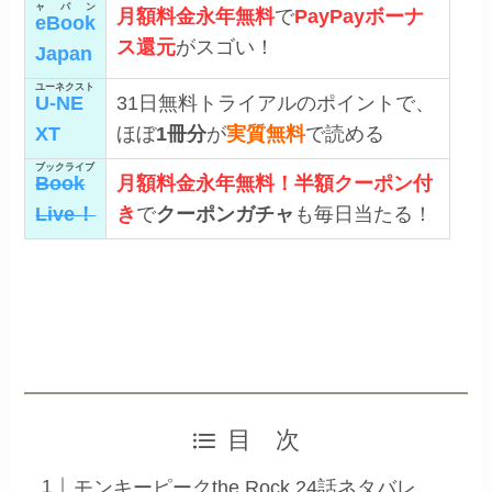
ャパン
月額料金永年無料
で
PayPayボーナ
eBook
ス還元
がスゴい！
Japan
ユーネクスト
U-NE
31日無料トライアルのポイントで、
XT
ほぼ
1冊分
が
実質無料
で読める
ブックライブ
Book
月額料金永年無料！半額クーポン付
Live！
き
で
クーポンガチャ
も毎日当たる！
目 次
モンキーピークthe Rock 24話ネタバレ