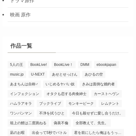
ドラマ原作
映画 原作
作品一覧
5人の王
BookLive!
BookLive！
DMM
ebookjapan
music.jp
U-NEXT
あせとせっけん
あひるの空
あまちんは自称♂
いじめるヤバい奴
きみは面倒な婚約者
インフェクション
オタクも恋する肉食紳士
カーストヘヴン
ハムラアキラ
ブックライブ
モンキーピーク
レムナント
ワンパンマン
不浄を拭うひと
今日も殺せずに愛し合うだけ。
俎上の鯉は二度跳ねる
偽装不倫
全部教えて、先生。
凪のお暇
出会って5秒でバトル
君を前にしたら俺はもうっ…