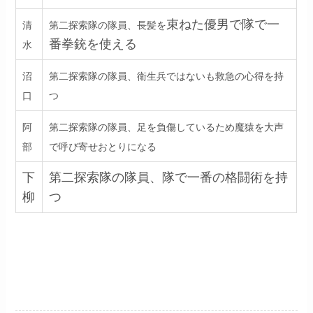
束ねた優男で隊で一
清
第二探索隊の隊員、長髪を
番拳銃を使える
水
沼
第二探索隊の隊員、衛生兵ではないも救急の心得を持
口
つ
阿
第二探索隊の隊員、足を負傷しているため魔猿を大声
部
で呼び寄せおとりになる
下
第二探索隊の隊員、隊で一番の格闘術を持
柳
つ