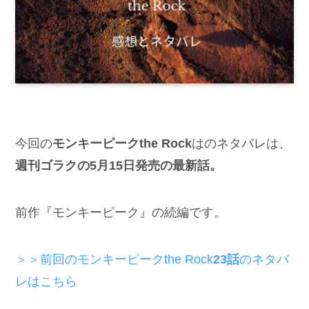
今回の
モンキーピーク
the Rock
はのネタバレは、
週刊ゴラクの5月15日発売の最新話。
前作『モンキーピーク』の続編です。
＞＞前回のモンキーピークthe Rock
23話
のネタバ
レはこちら