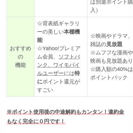
は別途ポイント
入）
☆背表紙ギャラリ
ーの美しい
本棚機
☆映画やドラマ
能
雑誌の
見放題
おすすめ
☆Yahoo!プレミア
☆ムフフな漫画
の
ム会員、
ソフトバ
映画も見放題あ
機能
ンク、ワイモバイ
☆購入額の40%
ルユーザー
には
特
ポイントバック
に
ポイント還元が
すごい
※ポイント使用後の中途解約もカンタン！違約金
もなく完全に０円です！