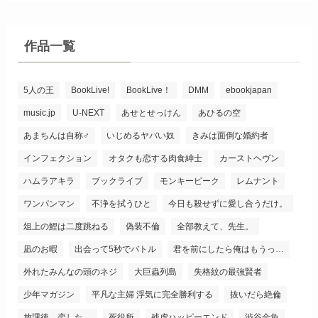
作品一覧
5人の王
BookLive!
BookLive！
DMM
ebookjapan
music.jp
U-NEXT
あせとせっけん
あひるの空
あまちんは自称♂
いじめるヤバい奴
きみは面倒な婚約者
インフェクション
オタクも恋する肉食紳士
カーストヘヴン
ハムラアキラ
ブックライブ
モンキーピーク
レムナント
ワンパンマン
不浄を拭うひと
今日も殺せずに愛し合うだけ。
俎上の鯉は二度跳ねる
偽装不倫
全部教えて、先生。
凪のお暇
出会って5秒でバトル
君を前にしたら俺はもうっ…
外れたみんなの頭のネジ
大巨蟲列島
失格紋の最強賢者
少年マガジン
平凡な主婦 浮気に完全勝利する
抜いだら絶倫
放課後、恋した。
死役所
残虐ハッピーエンド
渋谷金魚