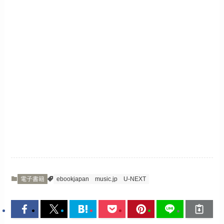
電子書籍
ebookjapan
music.jp
U-NEXT