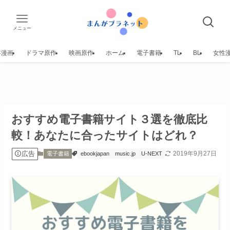
メニュー
年漫画
ドラマ原作
映画原作
ホーム
電子書籍
TL
BL
女性
おすすめ電子書籍サイト３選を徹底比
較！あなたに合ったサイトはどれ？
広告
2019年9月27日
電子書籍
ebookjapan
music.jp
U-NEXT