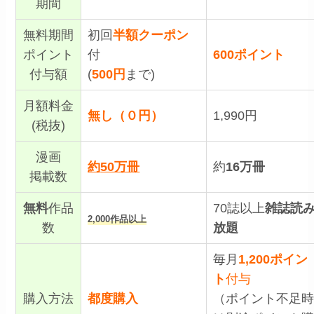
期間
無料期間
初回
半額クーポン
ポイント
付
600ポイント
付与額
(
500円
まで)
月額料金
無し（０円）
1,990円
(税抜)
漫画
約
50万冊
約
16万冊
掲載数
無料
作品
70誌以上
雑誌
読
2,000作品以上
数
放題
毎月
1,200ポイン
ト
付与
購入方法
都度購入
（ポイント不足